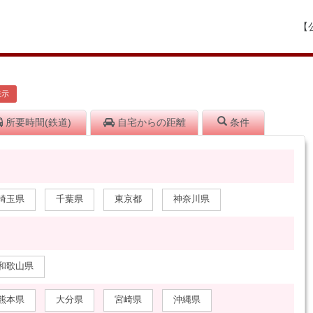
【
表示
所要時間
(鉄道)
自宅から
の距離
条件
埼玉県
千葉県
東京都
神奈川県
和歌山県
熊本県
大分県
宮崎県
沖縄県